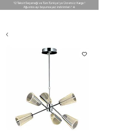
12 Taksit Seçeneği ve Tüm Türkiye'ye Ücretsiz Kargo !
Ağustos ayı boyunca yaz indirimleri ! ☀️
D'GARAJ
Light