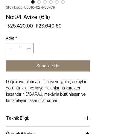
Stok kodu: 80610-02-P06-CR
No:94 Avize (6'lı)
Normal Fiyat
İndirimli Fiyat
 ₺25.420,00 
₺23.640,60
Adet
*
Sepete Ekle
Doğru aydınlatma; mimariyi vurgular, detayları
görünür kılar ve yaşam alanlarına karakter
kazandırır. D'GARAJ, mekânla bütünleşen ve
tamamlayan tasarımlar sunar.
Teknik Bilgi:
Maksimum yükseklik: 128 cm
Önemli Bilgiler: