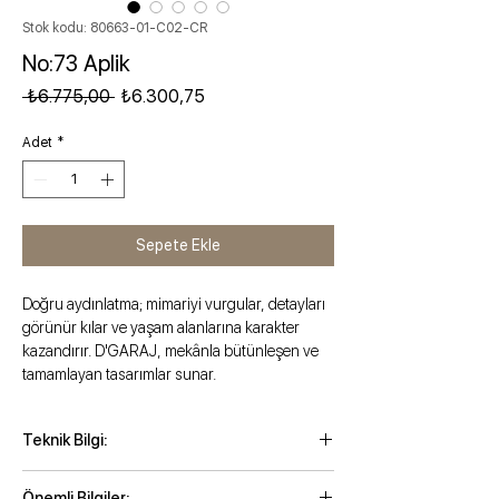
Stok kodu: 80663-01-C02-CR
No:73 Aplik
Normal Fiyat
İndirimli Fiyat
 ₺6.775,00 
₺6.300,75
Adet
*
Sepete Ekle
Doğru aydınlatma; mimariyi vurgular, detayları
görünür kılar ve yaşam alanlarına karakter
kazandırır. D'GARAJ, mekânla bütünleşen ve
tamamlayan tasarımlar sunar.
Teknik Bilgi:
Yükseklik: 35 cm
Önemli Bilgiler: