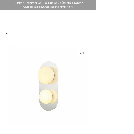
12 Taksit Seçeneği ve Tüm Türkiye'ye Ücretsiz Kargo !
Ağustos ayı boyunca yaz indirimleri ! ☀️
D'GARAJ
Light