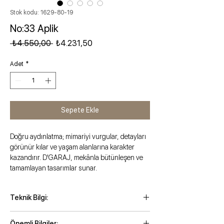
Stok kodu: 1629-80-19
No:33 Aplik
Normal
İndirimli
 ₺4.550,00 
₺4.231,50
Fiyat
Fiyat
Adet
*
Sepete Ekle
Doğru aydınlatma; mimariyi vurgular, detayları
görünür kılar ve yaşam alanlarına karakter
kazandırır. D'GARAJ, mekânla bütünleşen ve
tamamlayan tasarımlar sunar.
Teknik Bilgi:
Yükseklik: 27 cm
Önemli Bilgiler: