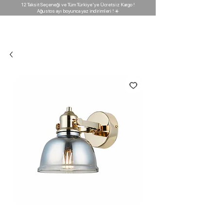
12 Taksit Seçeneği ve Tüm Türkiye'ye Ücretsiz Kargo !
Ağustos ayı boyunca yaz indirimleri ! ☀️
D'GARAJ
Light