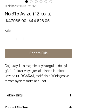
Stok kodu: 1678-52-12
No:315 Avize (12 kollu)
Normal Fiyat
İndirimli Fiyat
 ₺47.985,00 
₺44.626,05
Adet
*
Sepete Ekle
Doğru aydınlatma; mimariyi vurgular, detayları
görünür kılar ve yaşam alanlarına karakter
kazandırır. D'GARAJ, mekânla bütünleşen ve
tamamlayan tasarımlar sunar.
Teknik Bilgi:
Maksimum zincirli yükseklik: 120 cm
Önemli Bilgiler: