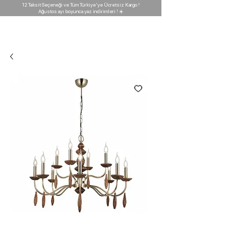
12 Taksit Seçeneği ve Tüm Türkiye'ye Ücretsiz Kargo !
Ağustos ayı boyunca yaz indirimleri ! ☀️
D'GARAJ
Light