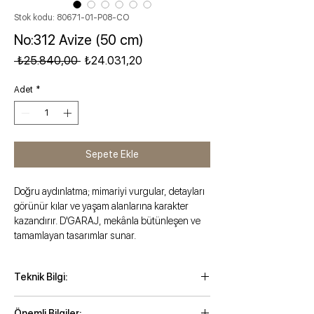
Stok kodu: 80671-01-P08-CO
No:312 Avize (50 cm)
Normal Fiyat
İndirimli Fiyat
 ₺25.840,00 
₺24.031,20
Adet
*
Sepete Ekle
Doğru aydınlatma; mimariyi vurgular, detayları
görünür kılar ve yaşam alanlarına karakter
kazandırır. D'GARAJ, mekânla bütünleşen ve
tamamlayan tasarımlar sunar.
Teknik Bilgi:
Maksimum zincirli yükseklik: 121 cm
Önemli Bilgiler: