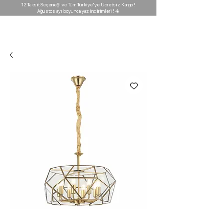
12 Taksit Seçeneği ve Tüm Türkiye'ye Ücretsiz Kargo !
Ağustos ayı boyunca yaz indirimleri ! ☀️
D'GARAJ
Light