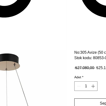
No:305 Avize (50 
Stok kodu: 80853
Normal
 ₺27.080,00 
₺25.1
Adet
*
Sep