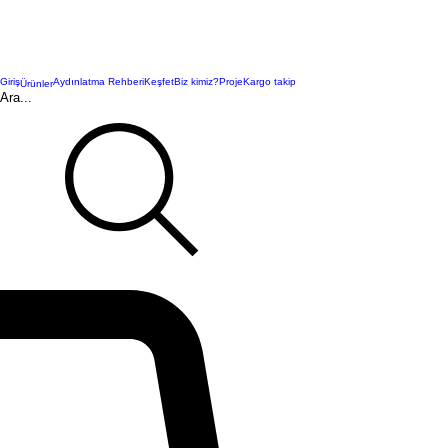
Giriş
Aydınlatma Rehberi
Keşfet
Biz kimiz?
Proje
Kargo takip
Ürünler
Ara...