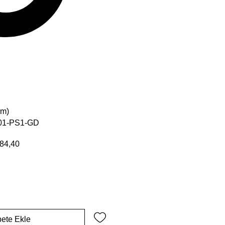
cm)
-01-PS1-GD
 Fiyat
İndirimli Fiyat
84,40
ete Ekle