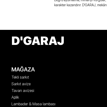
Doğru aydınlatma; mimariyi vurgular, 
karakter kazandırır. D'GARAJ, mekân
D'GARAJ
MAĞAZA
Tekli sarkıt
Sarkıt avize
Tavan avizesi
Aplik
Lambader & Masa lambası