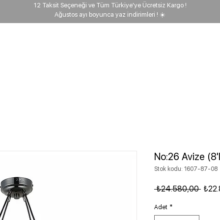
12 Taksit Seçeneği ve Tüm Türkiye'ye Ücretsiz Kargo !
Ağustos ayı boyunca yaz indirimleri ! ☀️
ehberi
Keşfet
Biz kimiz?
Proje
Kargo takip
No:26 Avize (8'l
Stok kodu: 1607-87-08
Norma
 ₺24.580,00 
₺22
Adet
*