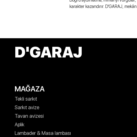
Doğru aydınlatma; mimariyi vurgular, 
karakter kazandırır. D'GARAJ, mekân
D'GARAJ
MAĞAZA
Tekli sarkıt
Sarkıt avize
Tavan avizesi
Aplik
Lambader & Masa lambası