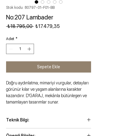
Stok kodu: 80797-01-F01-BB
No:207 Lambader
Normal Fiyat
İndirimli Fiyat
 ₺18.795,00 
₺17.479,35
Adet
*
Sepete Ekle
Doğru aydınlatma; mimariyi vurgular, detayları
görünür kılar ve yaşam alanlarına karakter
kazandırır. D'GARAJ, mekânla bütünleşen ve
tamamlayan tasarımlar sunar.
Teknik Bilgi:
Yükseklik: 160 cm
Önemli Bilgiler: