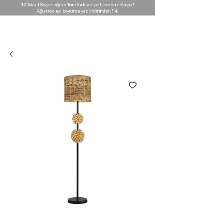
12 Taksit Seçeneği ve Tüm Türkiye'ye Ücretsiz Kargo !
Ağustos ayı boyunca yaz indirimleri ! ☀️
D'GARAJ
Light