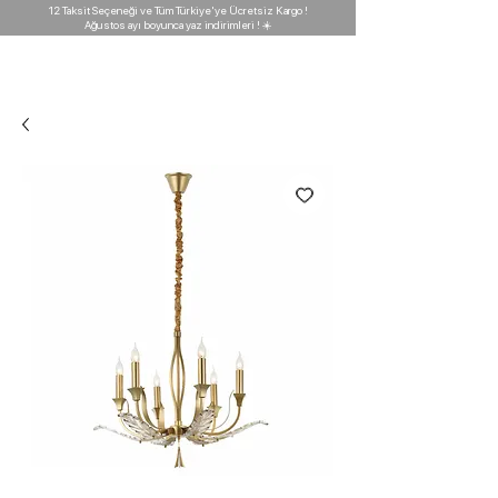
12 Taksit Seçeneği ve Tüm Türkiye'ye Ücretsiz Kargo !
Ağustos ayı boyunca yaz indirimleri ! ☀️
D'GARAJ
Light