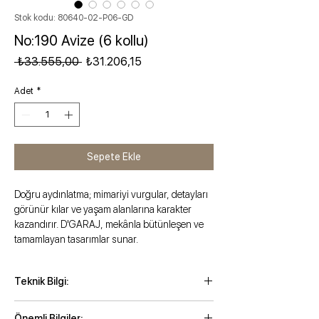
Stok kodu: 80640-02-P06-GD
No:190 Avize (6 kollu)
Normal Fiyat
İndirimli Fiyat
 ₺33.555,00 
₺31.206,15
Adet
*
Sepete Ekle
Doğru aydınlatma; mimariyi vurgular, detayları
görünür kılar ve yaşam alanlarına karakter
kazandırır. D'GARAJ, mekânla bütünleşen ve
tamamlayan tasarımlar sunar.
Teknik Bilgi:
Maksimum zincirli yükseklik: 170 cm
Önemli Bilgiler: