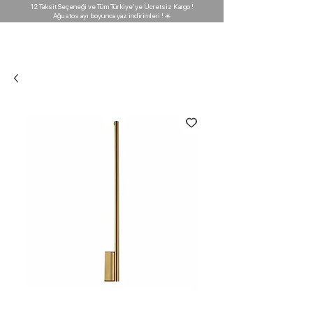
12 Taksit Seçeneği ve Tüm Türkiye'ye Ücretsiz Kargo !
Ağustos ayı boyunca yaz indirimleri ! ☀️
D'GARAJ
Light