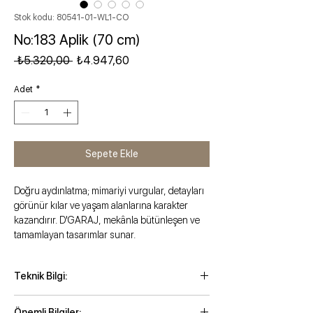
Stok kodu: 80541-01-WL1-CO
No:183 Aplik (70 cm)
Normal Fiyat
İndirimli Fiyat
 ₺5.320,00 
₺4.947,60
Adet
*
Sepete Ekle
Doğru aydınlatma; mimariyi vurgular, detayları
görünür kılar ve yaşam alanlarına karakter
kazandırır. D'GARAJ, mekânla bütünleşen ve
tamamlayan tasarımlar sunar.
Teknik Bilgi:
Yükseklik: 70 cm
Önemli Bilgiler: