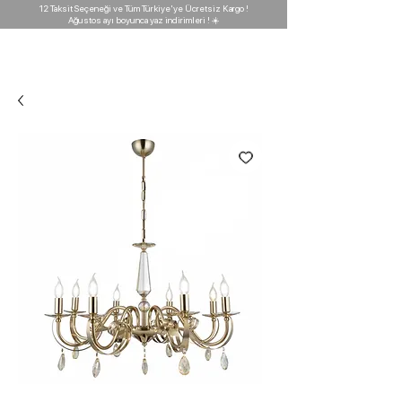
12 Taksit Seçeneği ve Tüm Türkiye'ye Ücretsiz Kargo !
Ağustos ayı boyunca yaz indirimleri ! ☀️
D'GARAJ
Light