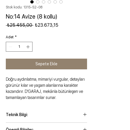
Stok kodu: 1315-52-08
No:14 Avize (8 kollu)
Normal Fiyat
İndirimli Fiyat
 ₺25.455,00 
₺23.673,15
Adet
*
Sepete Ekle
Doğru aydınlatma; mimariyi vurgular, detayları
görünür kılar ve yaşam alanlarına karakter
kazandırır. D'GARAJ, mekânla bütünleşen ve
tamamlayan tasarımlar sunar.
Teknik Bilgi:
Maksimum zincirli yükseklik: 95 cm
Önemli Bilgiler: