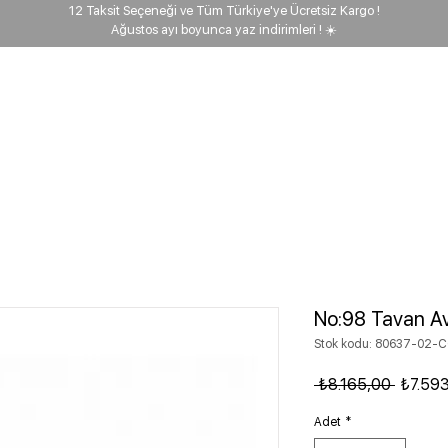
12 Taksit Seçeneği ve Tüm Türkiye'ye Ücretsiz Kargo !
Ağustos ayı boyunca yaz indirimleri ! ☀️
ehberi
Keşfet
Biz kimiz?
Proje
Kargo takip
No:98 Tavan Avi
Stok kodu: 80637-02-
Normal 
 ₺8.165,00 
₺7.59
Adet
*