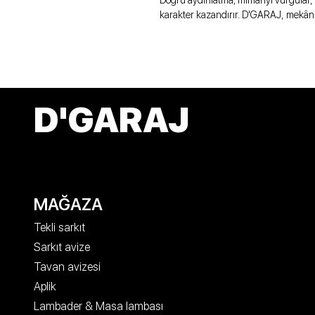
Doğru aydınlatma; mimariyi vurgular, 
karakter kazandırır. D'GARAJ, mekân
D'GARAJ
MAĞAZA
Tekli sarkıt
Sarkıt avize
Tavan avizesi
Aplik
Lambader & Masa lambası