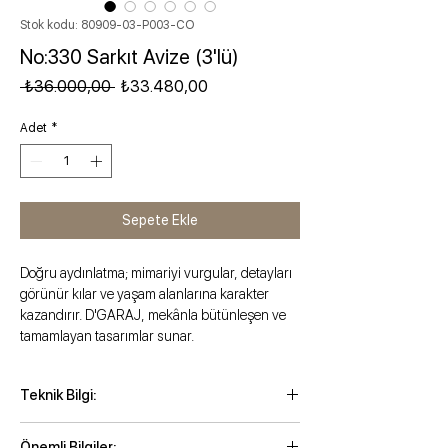
Stok kodu: 80909-03-P003-CO
No:330 Sarkıt Avize (3'lü)
Normal Fiyat
İndirimli Fiyat
 ₺36.000,00 
₺33.480,00
Adet
*
Sepete Ekle
Doğru aydınlatma; mimariyi vurgular, detayları
görünür kılar ve yaşam alanlarına karakter
kazandırır. D'GARAJ, mekânla bütünleşen ve
tamamlayan tasarımlar sunar.
Teknik Bilgi:
Maksimum kordonlu yükseklik: 214 cm
Önemli Bilgiler: