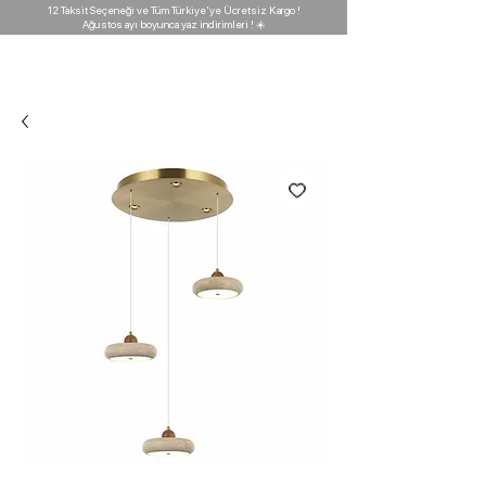
12 Taksit Seçeneği ve Tüm Türkiye'ye Ücretsiz Kargo !
Ağustos ayı boyunca yaz indirimleri ! ☀️
D'GARAJ
Light