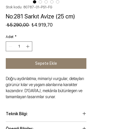
Stok kodu: 80787-01-PS1-FG
No:281 Sarkıt Avize (25 cm)
Normal Fiyat
İndirimli Fiyat
 ₺5.290,00 
₺4.919,70
Adet
*
Sepete Ekle
Doğru aydınlatma; mimariyi vurgular, detayları
görünür kılar ve yaşam alanlarına karakter
kazandırır. D'GARAJ, mekânla bütünleşen ve
tamamlayan tasarımlar sunar.
Teknik Bilgi:
Maksimum kordonlu yükseklik: 145 cm
Önemli Bilgiler: