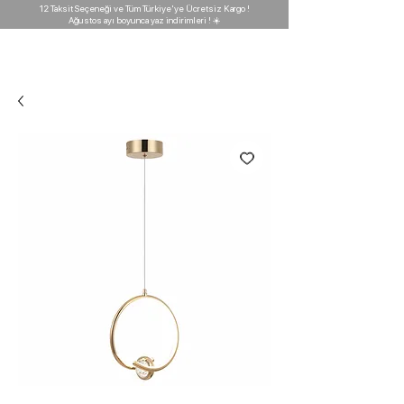
12 Taksit Seçeneği ve Tüm Türkiye'ye Ücretsiz Kargo !
Ağustos ayı boyunca yaz indirimleri ! ☀️
D'GARAJ
Light