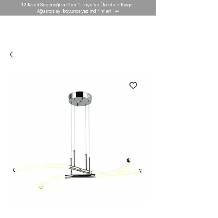
12 Taksit Seçeneği ve Tüm Türkiye'ye Ücretsiz Kargo !
Ağustos ayı boyunca yaz indirimleri ! ☀️
D'GARAJ
Light