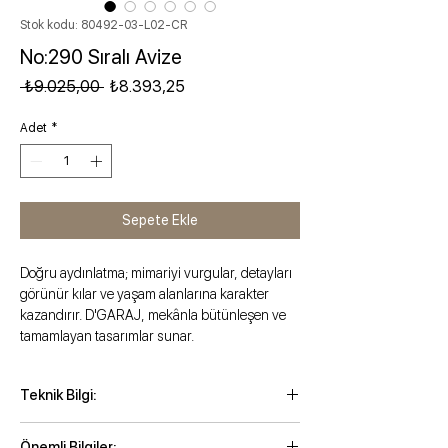
Stok kodu: 80492-03-L02-CR
No:290 Sıralı Avize
Normal Fiyat
İndirimli Fiyat
 ₺9.025,00 
₺8.393,25
Adet
*
Sepete Ekle
Doğru aydınlatma; mimariyi vurgular, detayları
görünür kılar ve yaşam alanlarına karakter
kazandırır. D'GARAJ, mekânla bütünleşen ve
tamamlayan tasarımlar sunar.
Teknik Bilgi:
Maksimum yükseklik: 120cm
Önemli Bilgiler: