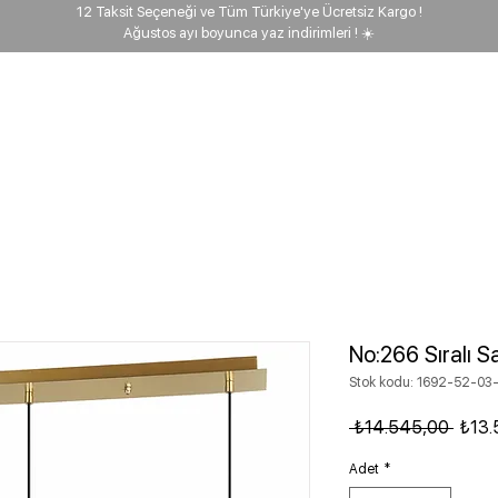
12 Taksit Seçeneği ve Tüm Türkiye'ye Ücretsiz Kargo !
Ağustos ayı boyunca yaz indirimleri ! ☀️
ehberi
Keşfet
Biz kimiz?
Proje
Kargo takip
No:266 Sıralı Sa
Stok kodu: 1692-52-03
Norma
 ₺14.545,00 
₺13.
Adet
*