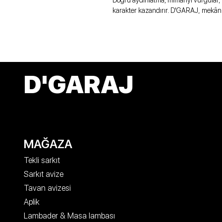
Doğru aydınlatma; mimariyi vurgular, 
karakter kazandırır. D'GARAJ, mekân
D'GARAJ
MAĞAZA
Tekli sarkıt
Sarkıt avize
Tavan avizesi
Aplik
Lambader & Masa lambası