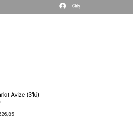
Giriş
Ara...
rkıt Avize (3'lü)
-L
l Fiyat
İndirimli Fiyat
526,85