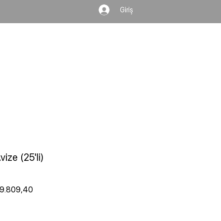
Giriş
Ara...
ize (25'li)
al Fiyat
İndirimli Fiyat
9.809,40