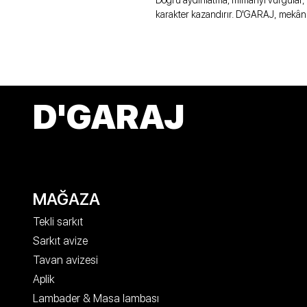
Doğru aydınlatma; mimariyi vurgular, 
karakter kazandırır. D'GARAJ, mekân
D'GARAJ
MAĞAZA
Tekli sarkıt
Sarkıt avize
Tavan avizesi
Aplik
Lambader & Masa lambası