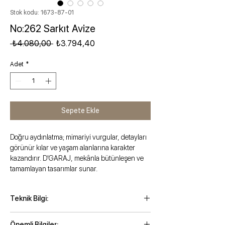
Stok kodu: 1673-87-01
No:262 Sarkıt Avize
Normal Fiyat
İndirimli Fiyat
 ₺4.080,00 
₺3.794,40
Adet
*
Sepete Ekle
Doğru aydınlatma; mimariyi vurgular, detayları
görünür kılar ve yaşam alanlarına karakter
kazandırır. D'GARAJ, mekânla bütünleşen ve
tamamlayan tasarımlar sunar.
Teknik Bilgi:
Maksimum kordonlu yükseklik: 77 cm
Önemli Bilgiler: