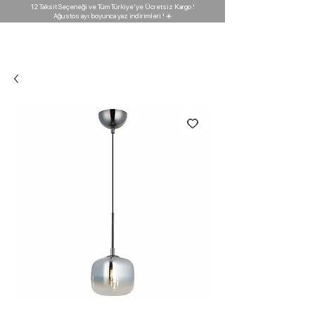
12 Taksit Seçeneği ve Tüm Türkiye'ye Ücretsiz Kargo !
Ağustos ayı boyunca yaz indirimleri ! ☀️
D'GARAJ
Light