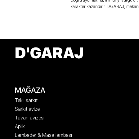
Doğru aydınlatma; mimariyi vurgular, 
karakter kazandırır. D'GARAJ, mekân
D'GARAJ
MAĞAZA
Tekli sarkıt
Sarkıt avize
Tavan avizesi
Aplik
Lambader & Masa lambası