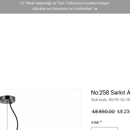
12 Taksit Seçeneği ve Tüm Türkiye'ye Ücretsiz Kargo !
Ağustos ayı boyunca yaz indirimleri ! ☀️
ehberi
Keşfet
Biz kimiz?
Proje
Kargo takip
No:258 Sarkıt 
Stok kodu: 80791-02-P
Normal
 ₺8.850,00 
₺8.23
Adet
*