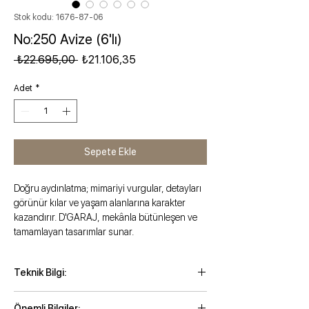
Stok kodu: 1676-87-06
No:250 Avize (6'lı)
Normal Fiyat
İndirimli Fiyat
 ₺22.695,00 
₺21.106,35
Adet
*
Sepete Ekle
Doğru aydınlatma; mimariyi vurgular, detayları
görünür kılar ve yaşam alanlarına karakter
kazandırır. D'GARAJ, mekânla bütünleşen ve
tamamlayan tasarımlar sunar.
Teknik Bilgi:
Maksimum yükseklik: 78 cm
Önemli Bilgiler: