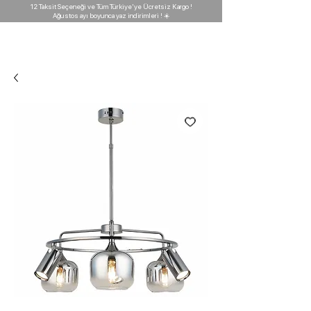
12 Taksit Seçeneği ve Tüm Türkiye'ye Ücretsiz Kargo !
Ağustos ayı boyunca yaz indirimleri ! ☀️
D'GARAJ
Light