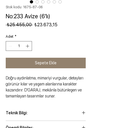
Stok kodu: 1675-87-06
No:233 Avize (6'lı)
Normal Fiyat
İndirimli Fiyat
 ₺25.455,00 
₺23.673,15
Adet
*
Sepete Ekle
Doğru aydınlatma; mimariyi vurgular, detayları
görünür kılar ve yaşam alanlarına karakter
kazandırır. D'GARAJ, mekânla bütünleşen ve
tamamlayan tasarımlar sunar.
Teknik Bilgi:
Maksimum kordonlu yükseklik: 109 cm
Önemli Bilgiler: