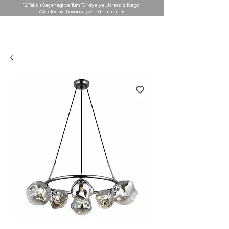
12 Taksit Seçeneği ve Tüm Türkiye'ye Ücretsiz Kargo !
Ağustos ayı boyunca yaz indirimleri ! ☀️
D'GARAJ
Light