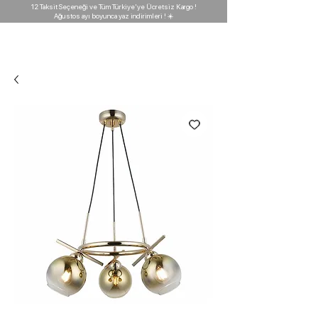
12 Taksit Seçeneği ve Tüm Türkiye'ye Ücretsiz Kargo !
Ağustos ayı boyunca yaz indirimleri ! ☀️
D'GARAJ
Light