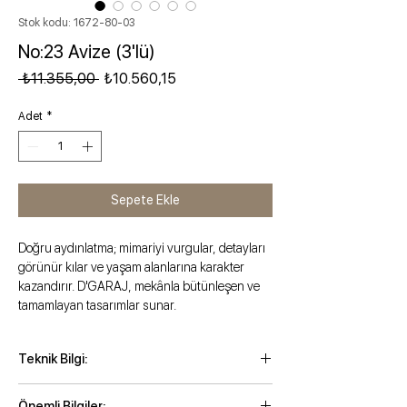
Stok kodu: 1672-80-03
No:23 Avize (3'lü)
Normal Fiyat
İndirimli Fiyat
 ₺11.355,00 
₺10.560,15
Adet
*
Sepete Ekle
Doğru aydınlatma; mimariyi vurgular, detayları
görünür kılar ve yaşam alanlarına karakter
kazandırır. D'GARAJ, mekânla bütünleşen ve
tamamlayan tasarımlar sunar.
Teknik Bilgi:
Maksimum kordonlu yükseklik: 109 cm
Önemli Bilgiler: