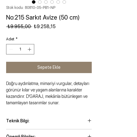
Stok kodu: 80810-05-PB1-NP
No:215 Sarkıt Avize (50 cm)
Normal Fiyat
İndirimli Fiyat
 ₺9.955,00 
₺9.258,15
Adet
*
Sepete Ekle
Doğru aydınlatma; mimariyi vurgular, detayları
görünür kılar ve yaşam alanlarına karakter
kazandırır. D'GARAJ, mekânla bütünleşen ve
tamamlayan tasarımlar sunar.
Teknik Bilgi:
Maksimum kordonlu yükseklik: 120 cm
Önemli Bilgiler: