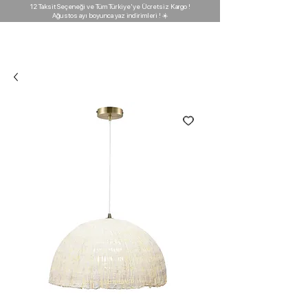
12 Taksit Seçeneği ve Tüm Türkiye'ye Ücretsiz Kargo !
Ağustos ayı boyunca yaz indirimleri ! ☀️
D'GARAJ
Light