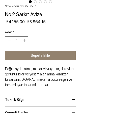
Stok kodu: 1660-80-01
No:2 Sarkıt Avize
Normal Fiyat
İndirimli Fiyat
 ₺4.155,00 
₺3.864,15
Adet
*
Sepete Ekle
Doğru aydınlatma; mimariyi vurgular, detayları
görünür kılar ve yaşam alanlarına karakter
kazandırır. D'GARAJ, mekânla bütünleşen ve
tamamlayan tasarımlar sunar.
Teknik Bilgi:
Maksimum kordonlu yükseklik: 112 cm
Önemli Bilgiler: