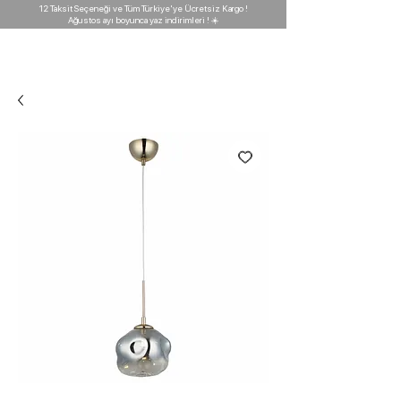
12 Taksit Seçeneği ve Tüm Türkiye'ye Ücretsiz Kargo !
Ağustos ayı boyunca yaz indirimleri ! ☀️
D'GARAJ
Light