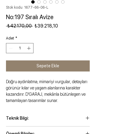
Stok kodu: 1677-66-06-L
No:197 Sıralı Avize
Normal Fiyat
İndirimli Fiyat
 ₺42.170,00 
₺39.218,10
Adet
*
Sepete Ekle
Doğru aydınlatma; mimariyi vurgular, detayları
görünür kılar ve yaşam alanlarına karakter
kazandırır. D'GARAJ, mekânla bütünleşen ve
tamamlayan tasarımlar sunar.
Teknik Bilgi:
Maksimum yükseklik: 88 cm
Önemli Bilgiler: