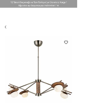
12 Taksit Seçeneği ve Tüm Türkiye'ye Ücretsiz Kargo !
Ağustos ayı boyunca yaz indirimleri ! ☀️
D'GARAJ
Light